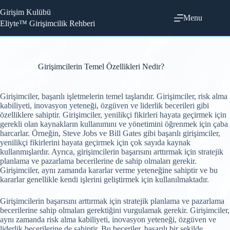
Skip
Girişim Kulübü
to
Menu
content
Eliyte™ Girişimcilik Rehberi
Girişimcilerin Temel Özellikleri Nedir?
Girişimciler, başarılı işletmelerin temel taşlarıdır. Girişimciler, risk alma
kabiliyeti, inovasyon yeteneği, özgüven ve liderlik becerileri gibi
özelliklere sahiptir. Girişimciler, yenilikçi fikirleri hayata geçirmek için
gerekli olan kaynakların kullanımını ve yönetimini öğrenmek için çaba
harcarlar. Örneğin, Steve Jobs ve Bill Gates gibi başarılı girişimciler,
yenilikçi fikirlerini hayata geçirmek için çok sayıda kaynak
kullanmışlardır. Ayrıca, girişimcilerin başarısını arttırmak için stratejik
planlama ve pazarlama becerilerine de sahip olmaları gerekir.
Girişimciler, aynı zamanda kararlar verme yeteneğine sahiptir ve bu
kararlar genellikle kendi işlerini geliştirmek için kullanılmaktadır.
Girişimcilerin başarısını arttırmak için stratejik planlama ve pazarlama
becerilerine sahip olmaları gerektiğini vurgulamak gerekir. Girişimciler,
aynı zamanda risk alma kabiliyeti, inovasyon yeteneği, özgüven ve
liderlik becerilerine de sahiptir. Bu beceriler, başarılı bir şekilde