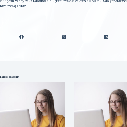
Bu içerik yapay zeka tarafından oluşturulmuştur ve düzenli olarak hata yapabilme
bize mesaj atınız.
İlginizi çekebilir