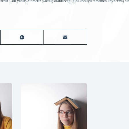
ktedir. Çok yanlış bir metin yazmış olabileceği gibi konuyu tamamen kaybetmiş ola