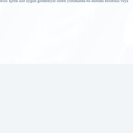
bilir. İçerik size uygun gelmediyse lütfen yorumlarda bu durumu belirtiniz veya