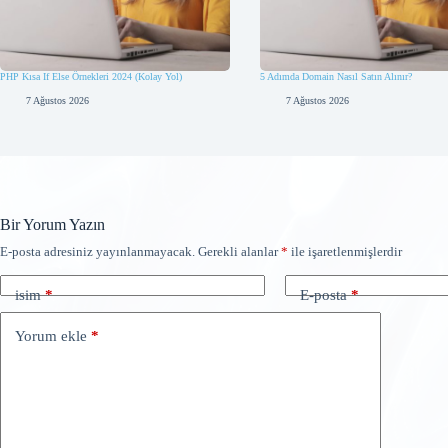
PHP Kısa If Else Örnekleri 2024 (Kolay Yol)
5 Adımda Domain Nasıl Satın Alınır?
7 Ağustos 2026
7 Ağustos 2026
Bir Yorum Yazın
E-posta adresiniz yayınlanmayacak.
Gerekli alanlar
*
ile işaretlenmişlerdir
isim
*
E-posta
*
Yorum ekle
*