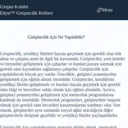
Skip
Girişim Kulübü
to
Menu
content
Eliyte™ Girişimcilik Rehberi
Girişimcilik Için Ne Yapılabilir?
Girişimcilik, yenilikçi fikirleri hayata geçirmek için gerekli olan risk
alma ve çalışma azmi ile ilgili bir kavramdır. Girişimciler, yeni ürünler
ve hizmetler geliştirmek için çalışırlar ve bunları pazara sunmak için
gerekli olan kaynakları sağlamaya çalışırlar. Girişimcilik için
yapılabilecek birçok şey vardır. Öncelikle, girişimci potansiyelini
geliştirmek için eğitim almak önemlidir. Girişimciler, kendilerini
yenilikçi fikirler geliştirmek ve bunları hayata geçirmek için gerekli
olan bilgi ve becerilere sahip olmak için eğitim almalıdır. Ayrıca,
girişimci potansiyelini geliştirmek için mentorluk programlarına
katılmak da önemlidir. Mentorluk programları, girişimcilere başarılı
olmak için gerekli olan becerileri kazanmalarına yardımcı olur. Son
olarak, girişimciler aynı zamanda sosyal ağlar aracılığıyla diğer
girişimcilerle iletişime geçebilir ve yenilikçi fikirler paylaşabilirler.
Girişimcilik için yapabilecekler arasında eğitim almak, mentorluk