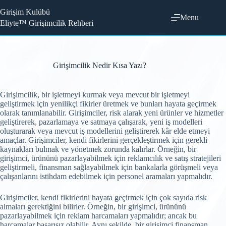
Skip
Girişim Kulübü
to
Menu
content
Eliyte™ Girişimcilik Rehberi
Girişimcilik Nedir Kısa Yazı?
Girişimcilik, bir işletmeyi kurmak veya mevcut bir işletmeyi
geliştirmek için yenilikçi fikirler üretmek ve bunları hayata geçirmek
olarak tanımlanabilir. Girişimciler, risk alarak yeni ürünler ve hizmetler
geliştirerek, pazarlamaya ve satmaya çalışarak, yeni iş modelleri
oluşturarak veya mevcut iş modellerini geliştirerek kâr elde etmeyi
amaçlar. Girişimciler, kendi fikirlerini gerçekleştirmek için gerekli
kaynakları bulmak ve yönetmek zorunda kalırlar. Örneğin, bir
girişimci, ürününü pazarlayabilmek için reklamcılık ve satış stratejileri
geliştirmeli, finansman sağlayabilmek için bankalarla görüşmeli veya
çalışanlarını istihdam edebilmek için personel aramaları yapmalıdır.
Girişimciler, kendi fikirlerini hayata geçirmek için çok sayıda risk
almaları gerektiğini bilirler. Örneğin, bir girişimci, ürününü
pazarlayabilmek için reklam harcamaları yapmalıdır; ancak bu
harcamalar başarısız olabilir. Aynı şekilde, bir girişimci finansman