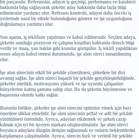
bir parçasıdır. Referanslar, adayın iş geçmişi, performansı ve karakteri
hakkında bilgi sağlayarak şirketin aday hakkında daha fazla bilgi
edinmesine yardımcı olur. Referans kontrolü, adayın daha önceki iş
yerlerinde nasıl bir etkide bulunduğunu gösterir ve işe uygunluğunu
doğrulamaya yardımcı olur.
Son aşama, iş teklifinin yapılması ve kabul edilmesidir. Seçilen adaya,
şirketin sunduğu pozisyon ve çalışma koşulları hakkında detaylı bilgi
verilir ve maaş, yan haklar gibi konular görüşülür. İş teklifi yapıldıktan
sonra adayın kabul etmesi durumunda, işe alım süreci tamamlanmış
olur.
İşe alım sürecinin etkili bir şekilde yönetilmesi, şirketlere bir dizi
avantaj sağlar. İşe alım süreci başarılı bir şekilde gerçekleştirildiğinde,
şirketler nitelikli, motivasyonu yüksek ve işe uyumlu çalışanları
bünyelerine katma şansına sahip olur. Bu da şirketin büyümesine ve
başarısına olumlu katkı sağlar.
Bununla birlikte, şirketler işe alım sürecini optimize etmek için bazı
önerilere dikkat etmelidir. İşe alım sürecinin şeffaf ve adil bir şekilde
yürütülmesi önemlidir. Ayrıca, adayları etkilemek ve şirketi cazip
kılmak için iyi bir işveren markası oluşturulmalıdır. İşe alım süreci
boyunca adaylara düzgün iletişim sağlanmalı ve onların beklentilerini
karşılamaya çalışılmalıdır. Ayrıca, sürecin hızlı ve verimli bir şekilde