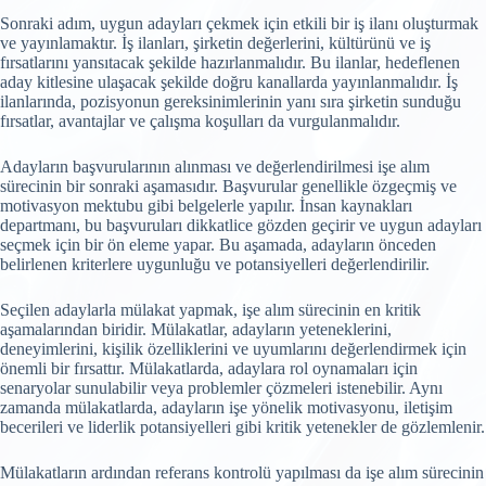
Sonraki adım, uygun adayları çekmek için etkili bir iş ilanı oluşturmak
ve yayınlamaktır. İş ilanları, şirketin değerlerini, kültürünü ve iş
fırsatlarını yansıtacak şekilde hazırlanmalıdır. Bu ilanlar, hedeflenen
aday kitlesine ulaşacak şekilde doğru kanallarda yayınlanmalıdır. İş
ilanlarında, pozisyonun gereksinimlerinin yanı sıra şirketin sunduğu
fırsatlar, avantajlar ve çalışma koşulları da vurgulanmalıdır.
Adayların başvurularının alınması ve değerlendirilmesi işe alım
sürecinin bir sonraki aşamasıdır. Başvurular genellikle özgeçmiş ve
motivasyon mektubu gibi belgelerle yapılır. İnsan kaynakları
departmanı, bu başvuruları dikkatlice gözden geçirir ve uygun adayları
seçmek için bir ön eleme yapar. Bu aşamada, adayların önceden
belirlenen kriterlere uygunluğu ve potansiyelleri değerlendirilir.
Seçilen adaylarla mülakat yapmak, işe alım sürecinin en kritik
aşamalarından biridir. Mülakatlar, adayların yeteneklerini,
deneyimlerini, kişilik özelliklerini ve uyumlarını değerlendirmek için
önemli bir fırsattır. Mülakatlarda, adaylara rol oynamaları için
senaryolar sunulabilir veya problemler çözmeleri istenebilir. Aynı
zamanda mülakatlarda, adayların işe yönelik motivasyonu, iletişim
becerileri ve liderlik potansiyelleri gibi kritik yetenekler de gözlemlenir.
Mülakatların ardından referans kontrolü yapılması da işe alım sürecinin