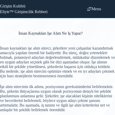
Skip
Girişim Kulübü
to
Menu
content
Eliyte™ Girişimcilik Rehberi
İnsan Kaynakları Işe Alım Ne Iş Yapar?
İnsan kaynakları işe alım süreci, şirketlere yeni çalışanlar kazandırmak
amacıyla yapılan önemli bir faaliyettir. Bu süreç, doğru yetenekleri
bulmak, potansiyel adayları değerlendirmek, mülakatlar düzenlemek ve
en uygun adayları seçmek gibi bir dizi aşamadan oluşur. İşe alımın
etkili bir şekilde yönetilmesi, şirketlerin başarısı için oldukça kritiktir.
Bu nedenle, işe alım sürecini optimize etmek ve en iyi adayları çekmek
için bazı stratejilerin benimsenmesi önemlidir.
İşe alım sürecinin ilk adımı, pozisyonun gereksinimlerini belirlemektir.
Bu, şirketin ihtiyaçlarına uygun olarak pozisyonun detaylı bir şekilde
planlanması anlamına gelir. Şirketler, işe alacakları kişinin niteliklerini
ve becerilerini belirlemeli, böylece uygun adayı çekme şansını
artırmalıdır. Bu aşamada, iş tanımı ve ilgili işe alım kriterlerini net ve
anlaşılır bir şekilde belirlemek önemlidir.