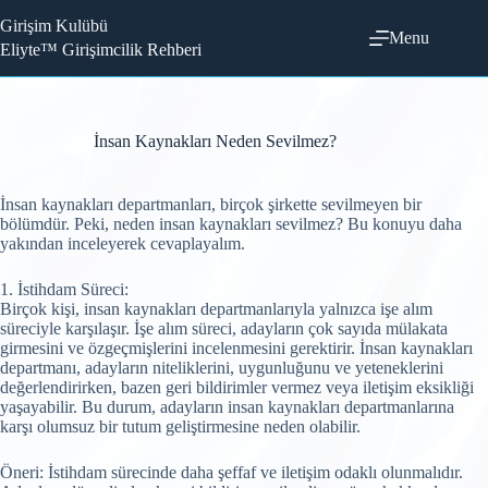
Skip
Girişim Kulübü
to
Menu
content
Eliyte™ Girişimcilik Rehberi
İnsan Kaynakları Neden Sevilmez?
İnsan kaynakları departmanları, birçok şirkette sevilmeyen bir
bölümdür. Peki, neden insan kaynakları sevilmez? Bu konuyu daha
yakından inceleyerek cevaplayalım.
1. İstihdam Süreci:
Birçok kişi, insan kaynakları departmanlarıyla yalnızca işe alım
süreciyle karşılaşır. İşe alım süreci, adayların çok sayıda mülakata
girmesini ve özgeçmişlerini incelenmesini gerektirir. İnsan kaynakları
departmanı, adayların niteliklerini, uygunluğunu ve yeteneklerini
değerlendirirken, bazen geri bildirimler vermez veya iletişim eksikliği
yaşayabilir. Bu durum, adayların insan kaynakları departmanlarına
karşı olumsuz bir tutum geliştirmesine neden olabilir.
Öneri: İstihdam sürecinde daha şeffaf ve iletişim odaklı olunmalıdır.