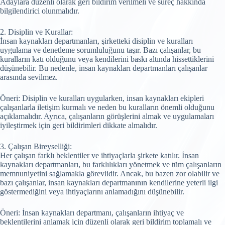
Adaylara düzenli olarak geri bildirim verilmeli ve süreç hakkında
bilgilendirici olunmalıdır.
2. Disiplin ve Kurallar:
İnsan kaynakları departmanları, şirketteki disiplin ve kuralları
uygulama ve denetleme sorumluluğunu taşır. Bazı çalışanlar, bu
kuralların katı olduğunu veya kendilerini baskı altında hissettiklerini
düşünebilir. Bu nedenle, insan kaynakları departmanları çalışanlar
arasında sevilmez.
Öneri: Disiplin ve kuralları uygularken, insan kaynakları ekipleri
çalışanlarla iletişim kurmalı ve neden bu kuralların önemli olduğunu
açıklamalıdır. Ayrıca, çalışanların görüşlerini almak ve uygulamaları
iyileştirmek için geri bildirimleri dikkate almalıdır.
3. Çalışan Bireyselliği:
Her çalışan farklı beklentiler ve ihtiyaçlarla şirkete katılır. İnsan
kaynakları departmanları, bu farklılıkları yönetmek ve tüm çalışanların
memnuniyetini sağlamakla görevlidir. Ancak, bu bazen zor olabilir ve
bazı çalışanlar, insan kaynakları departmanının kendilerine yeterli ilgi
göstermediğini veya ihtiyaçlarını anlamadığını düşünebilir.
Öneri: İnsan kaynakları departmanı, çalışanların ihtiyaç ve
beklentilerini anlamak için düzenli olarak geri bildirim toplamalı ve