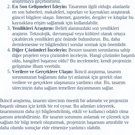
araştırmaya geçebilirsiniz.
En Son Gelişmeleri İzleyin:
Tasarımın ilgili olduğu alanlarda
en son haberleri, makaleleri, raporları ve kaynakları araştırarak
güncel bilgilere ulaşın. İnternet, gazeteler, dergiler ve kitaplar bu
kaynaklara erişim sağlamak için kullanılabilir.
Yenilikleri Araştırın:
Belirli alanınızdaki son yenilikleri
araştırın. Teknolojik, davranışsal veya kültürel olarak ortaya
çıkabilecek yenilikleri göz önünde bulundurun. Bu, daha
derinlemesine ve bilgilendirici sorular sormak için önemlidir.
Diğer Çözümleri İnceleyin:
Benzer tasarım sorunlarına sahip
diğer projeleri veya çözümleri inceleyin. Hangi çözümler başarılı
oldu, hangileri başarısız oldu? Bu incelemeler, kendi projenizin
gelişimine ilham verebilir.
Verilere ve Gerçeklere Ulaşın:
İkincil araştırma, tasarım
sorununuzun bağlamını daha iyi anlamak için gerekli olan
verilere ve gerçeklere ulaşmanıza yardımcı olur. Bu, tasarım
sürecinizin daha sağlam temellere dayanmasını sağlar.
İkincil araştırma, tasarım sürecinin önemli bir adımıdır ve projenizin
başarılı olması için kritik bir rol oynar. Bu adımları izleyerek,
tasarımınızın daha iyi bilgilendirilmiş, etkili ve kullanıcı odaklı olma
şansını artırabilirsiniz. Bir tasarım sorununu anlamak ve çözmek için
sağlam bir bilgi temeli oluşturmak, projenizin başarısını artırabilir ve
daha olumlu sonuçlar elde etmenize yardımcı olabilir.