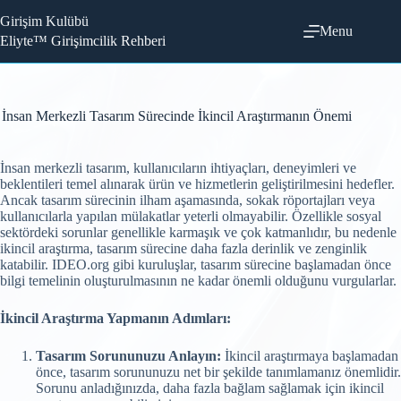
Skip
Girişim Kulübü
to
Menu
content
Eliyte™ Girişimcilik Rehberi
İnsan Merkezli Tasarım Sürecinde İkincil Araştırmanın Önemi
İnsan merkezli tasarım, kullanıcıların ihtiyaçları, deneyimleri ve
beklentileri temel alınarak ürün ve hizmetlerin geliştirilmesini hedefler.
Ancak tasarım sürecinin ilham aşamasında, sokak röportajları veya
kullanıcılarla yapılan mülakatlar yeterli olmayabilir. Özellikle sosyal
sektördeki sorunlar genellikle karmaşık ve çok katmanlıdır, bu nedenle
ikincil araştırma, tasarım sürecine daha fazla derinlik ve zenginlik
katabilir. IDEO.org gibi kuruluşlar, tasarım sürecine başlamadan önce
bilgi temelinin oluşturulmasının ne kadar önemli olduğunu vurgularlar.
İkincil Araştırma Yapmanın Adımları:
Tasarım Sorununuzu Anlayın:
İkincil araştırmaya başlamadan
önce, tasarım sorununuzu net bir şekilde tanımlamanız önemlidir.
Sorunu anladığınızda, daha fazla bağlam sağlamak için ikincil