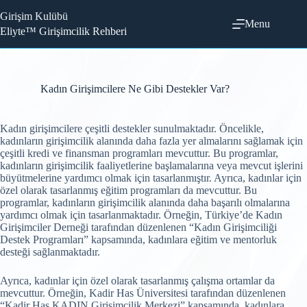
Skip
Girişim Kulübü
to
Menu
content
Eliyte™ Girişimcilik Rehberi
Kadın Girişimcilere Ne Gibi Destekler Var?
Kadın girişimcilere çeşitli destekler sunulmaktadır. Öncelikle,
kadınların girişimcilik alanında daha fazla yer almalarını sağlamak için
çeşitli kredi ve finansman programları mevcuttur. Bu programlar,
kadınların girişimcilik faaliyetlerine başlamalarına veya mevcut işlerini
büyütmelerine yardımcı olmak için tasarlanmıştır. Ayrıca, kadınlar için
özel olarak tasarlanmış eğitim programları da mevcuttur. Bu
programlar, kadınların girişimcilik alanında daha başarılı olmalarına
yardımcı olmak için tasarlanmaktadır. Örneğin, Türkiye’de Kadın
Girişimciler Derneği tarafından düzenlenen “Kadın Girişimciliği
Destek Programları” kapsamında, kadınlara eğitim ve mentorluk
desteği sağlanmaktadır.
Ayrıca, kadınlar için özel olarak tasarlanmış çalışma ortamlar da
mevcuttur. Örneğin, Kadir Has Üniversitesi tarafından düzenlenen
“Kadir Has KADIN Girişimcilik Merkezi” kapsamında, kadınlara