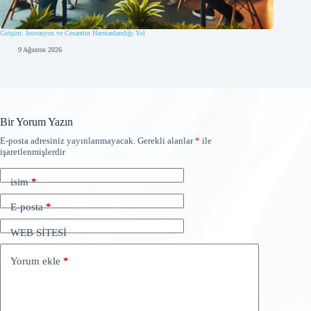
Girişim: İnovasyon ve Cesaretin Harmanlandığı Yol
9 Ağustos 2026
Bir Yorum Yazın
E-posta adresiniz yayınlanmayacak.
Gerekli alanlar
*
ile
işaretlenmişlerdir
isim
*
E-posta
*
WEB SİTESİ
Yorum ekle
*