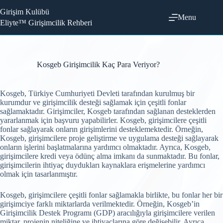
Skip
Girişim Kulübü
to
Menu
content
Eliyte™ Girişimcilik Rehberi
Kosgeb Girişimcilik Kaç Para Veriyor?
Kosgeb, Türkiye Cumhuriyeti Devleti tarafından kurulmuş bir
kurumdur ve girişimcilik desteği sağlamak için çeşitli fonlar
sağlamaktadır. Girişimciler, Kosgeb tarafından sağlanan desteklerden
yararlanmak için başvuru yapabilirler. Kosgeb, girişimcilere çeşitli
fonlar sağlayarak onların girişimlerini desteklemektedir. Örneğin,
Kosgeb, girişimcilere proje geliştirme ve uygulama desteği sağlayarak
onların işlerini başlatmalarına yardımcı olmaktadır. Ayrıca, Kosgeb,
girişimcilere kredi veya ödünç alma imkanı da sunmaktadır. Bu fonlar,
girişimcilerin ihtiyaç duydukları kaynaklara erişmelerine yardımcı
olmak için tasarlanmıştır.
Kosgeb, girişimcilere çeşitli fonlar sağlamakla birlikte, bu fonlar her bir
girişimciye farklı miktarlarda verilmektedir. Örneğin, Kosgeb’in
Girişimcilik Destek Programı (GDP) aracılığıyla girişimcilere verilen
miktar, projenin niteliğine ve ihtiyaçlarına göre değişebilir. Ayrıca,