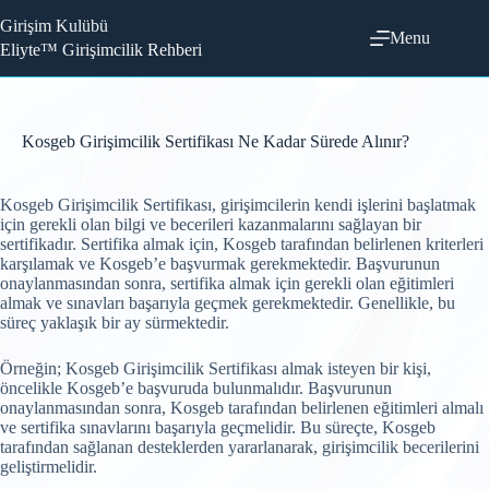
Skip
Girişim Kulübü
to
Menu
content
Eliyte™ Girişimcilik Rehberi
Kosgeb Girişimcilik Sertifikası Ne Kadar Sürede Alınır?
Kosgeb Girişimcilik Sertifikası, girişimcilerin kendi işlerini başlatmak
için gerekli olan bilgi ve becerileri kazanmalarını sağlayan bir
sertifikadır. Sertifika almak için, Kosgeb tarafından belirlenen kriterleri
karşılamak ve Kosgeb’e başvurmak gerekmektedir. Başvurunun
onaylanmasından sonra, sertifika almak için gerekli olan eğitimleri
almak ve sınavları başarıyla geçmek gerekmektedir. Genellikle, bu
süreç yaklaşık bir ay sürmektedir.
Örneğin; Kosgeb Girişimcilik Sertifikası almak isteyen bir kişi,
öncelikle Kosgeb’e başvuruda bulunmalıdır. Başvurunun
onaylanmasından sonra, Kosgeb tarafından belirlenen eğitimleri almalı
ve sertifika sınavlarını başarıyla geçmelidir. Bu süreçte, Kosgeb
tarafından sağlanan desteklerden yararlanarak, girişimcilik becerilerini
geliştirmelidir.