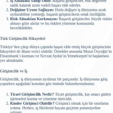
İş Ahlakına Sahip Olun:
Başarılı girişimciler, etik değerlere
sadık kalarak uzun vadeli başarı elde ederler.
Değişime Uyum Sağlayın:
Hızla değişen iş dünyasına ayak
uydurabilme yeteneği, başarılı girişimcilerin ortak özelliğidir.
Risk Almaktan Korkmayın:
Başarılı girişimciler, büyük riskler
almayı göze alırlar ve bu riskleri yönetme konusunda
beceriklidirler.
Türk Girişimcilik Hikayeleri
Türkiye’den çıkıp dünya çapında başarı elde etmiş birçok girişimcinin
hikayeleri de ilham verici olabilir. Örnekler arasında Murat Özyeğin’in
Finansbank’ı kurması ve Nevzat Aydın’ın Yemeksepeti’ni başlatması
yer almaktadır.
Girişimcilik ve İş
Girişimcilik, iş dünyasının ayrılmaz bir parçasıdır. İş dünyasına giriş
yaparken aşağıdaki konuları göz önünde bulundurmalısınız:
Ticari Girişimcilik Nedir?
Ticari girişimcilik, kar amacı güden
işletmeleri kurma ve yönetme sürecidir.
Kimler Girişimci Olabilir?
Girişimci olmak için bir sınırlama
yoktur. Herkes, iş fikirlerini hayata geçirme potansiyeline
sahiptir.