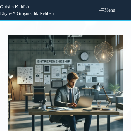
Skip
Girişim Kulübü
to
Menu
content
Eliyte™ Girişimcilik Rehberi