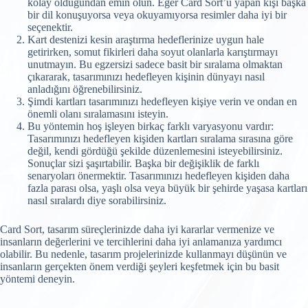
kolay olduğundan emin olun. Eğer Card Sort’u yapan kişi başka
bir dil konuşuyorsa veya okuyamıyorsa resimler daha iyi bir
seçenektir.
Kart destenizi kesin araştırma hedeflerinize uygun hale
getirirken, somut fikirleri daha soyut olanlarla karıştırmayı
unutmayın. Bu egzersizi sadece basit bir sıralama olmaktan
çıkararak, tasarımınızı hedefleyen kişinin dünyayı nasıl
anladığını öğrenebilirsiniz.
Şimdi kartları tasarımınızı hedefleyen kişiye verin ve ondan en
önemli olanı sıralamasını isteyin.
Bu yöntemin hoş işleyen birkaç farklı varyasyonu vardır:
Tasarımınızı hedefleyen kişiden kartları sıralama sırasına göre
değil, kendi gördüğü şekilde düzenlemesini isteyebilirsiniz.
Sonuçlar sizi şaşırtabilir. Başka bir değişiklik de farklı
senaryoları önermektir. Tasarımınızı hedefleyen kişiden daha
fazla parası olsa, yaşlı olsa veya büyük bir şehirde yaşasa kartları
nasıl sıralardı diye sorabilirsiniz.
Card Sort, tasarım süreçlerinizde daha iyi kararlar vermenize ve
insanların değerlerini ve tercihlerini daha iyi anlamanıza yardımcı
olabilir. Bu nedenle, tasarım projelerinizde kullanmayı düşünün ve
insanların gerçekten önem verdiği şeyleri keşfetmek için bu basit
yöntemi deneyin.