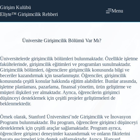
Skip
Girişim Kulübü
to
Menu
content
Eliyte™ Girişimcilik Rehberi
Üniversite Girişimcilik Bölümü Var Mı?
Üniversitelerde girişimcilik bölümleri bulunmaktadır. Özellikle işletme
fakültelerinde, girişimcilik eğitimleri ve programları sunulmaktadır.
Girişimcilik bölümleri, öğrencilere girişimcilik konusunda bilgi ve
beceriler kazandırmak için tasarlanmıştır. Öğrenciler, girişimcilik
konusunda çeşitli konular hakkında eğitim alabilirler. Bunlar arasında,
işletme planlaması, pazarlama, finansal yönetim, ürün geliştirme ve
müşteri ilişkileri yer almaktadır. Ayrıca, öğrencilerin girişimci
düşünceyi desteklemek için çeşitli projeler geliştirmeleri de
beklenmektedir.
Örnek olarak, Stanford Üniversitesi’nde Girişimcilik ve İnovasyon
Programı bulunmaktadır. Bu program, öğrencilere girişimci düşünceyi
desteklemek için çeşitli araçlar sağlamaktadır. Program ayrıca,
öğrencilere girişimci deneyimler kazandırmak ve onların fikirlerini
hayata geçirmeleri için destek sağlamaktadır. Ayrıca, Harvard