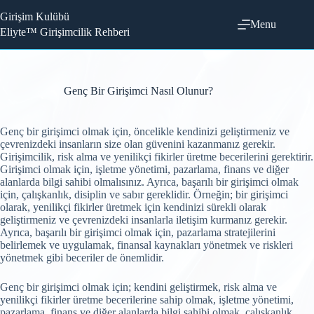
Skip
Girişim Kulübü
to
Menu
content
Eliyte™ Girişimcilik Rehberi
Genç Bir Girişimci Nasıl Olunur?
Genç bir girişimci olmak için, öncelikle kendinizi geliştirmeniz ve
çevrenizdeki insanların size olan güvenini kazanmanız gerekir.
Girişimcilik, risk alma ve yenilikçi fikirler üretme becerilerini gerektirir.
Girişimci olmak için, işletme yönetimi, pazarlama, finans ve diğer
alanlarda bilgi sahibi olmalısınız. Ayrıca, başarılı bir girişimci olmak
için, çalışkanlık, disiplin ve sabır gereklidir. Örneğin; bir girişimci
olarak, yenilikçi fikirler üretmek için kendinizi sürekli olarak
geliştirmeniz ve çevrenizdeki insanlarla iletişim kurmanız gerekir.
Ayrıca, başarılı bir girişimci olmak için, pazarlama stratejilerini
belirlemek ve uygulamak, finansal kaynakları yönetmek ve riskleri
yönetmek gibi beceriler de önemlidir.
Genç bir girişimci olmak için; kendini geliştirmek, risk alma ve
yenilikçi fikirler üretme becerilerine sahip olmak, işletme yönetimi,
pazarlama, finans ve diğer alanlarda bilgi sahibi olmak, çalışkanlık,