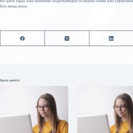
Bu içerik yapay zeka tarafından oluşturulmuştur ve düzenli olarak hata yapabilme
bize mesaj atınız.
İlginizi çekebilir