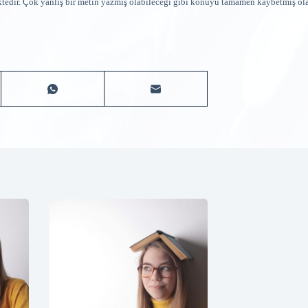
ktedir. Çok yanlış bir metin yazmış olabileceği gibi konuyu tamamen kaybetmiş ola