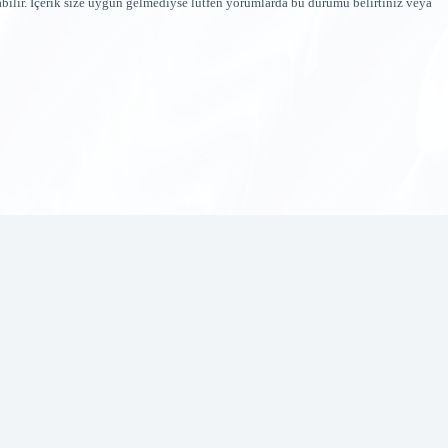
bilir. İçerik size uygun gelmediyse lütfen yorumlarda bu durumu belirtiniz veya