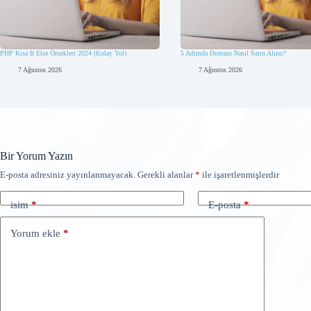
PHP Kısa If Else Örnekleri 2024 (Kolay Yol)
5 Adımda Domain Nasıl Satın Alınır?
7 Ağustos 2026
7 Ağustos 2026
Bir Yorum Yazın
E-posta adresiniz yayınlanmayacak.
Gerekli alanlar
*
ile işaretlenmişlerdir
isim
*
E-posta
*
Yorum ekle
*