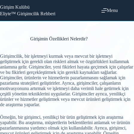
Skip
Girişim Kulübü
to
Menu
content
Eliyte™ Girişimcilik Rehberi
Girişimin Özellikleri Nelerdir?
Girişimcilik, bir işletmeyi kurmak veya mevcut bir işletmeyi
geliştirmek için gerekli olan riskleri almak ve özgürlükleri kullanmak
anlamına gelir. Girişimciler, yeni fikirleri hayata geçirmek için çalışırlar
ve bu fikirleri gerçekleştirmek için gerekli kaynakları sağlarlar.
Girişimciler, ürünlerin ve hizmetlerin pazarlanmasını sağlamak için
pazarlama stratejileri geliştirirler. Ayrıca, girişimciler, çalışanların
motivasyonunu artırmak ve işletmeyi daha verimli hale getirmek için
çeşitli yönetim tekniklerini uygularlar. Girişimciler ayrıca, yenilikçi
ürünler ve hizmetler geliştirmek veya mevcut ürünleri geliştirmek için
de araştırma yaparlar.
Örneğin, bir girişimci, yenilikçi bir ürün geliştirmek için araştırma
yapabilir. Bu araştırma, müşterilerin beklentilerini anlamak ve ürünün
pazarlanmasına yardımcı olmak için kullanılabilir. Ayrıca, girişimci,
mevcut ürünleri geliştirmek için de araştırma yapabilir. Örneğin,