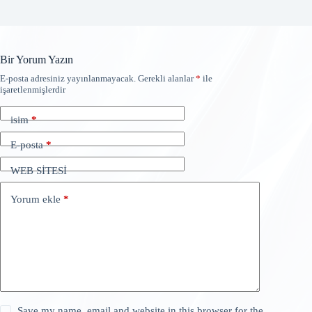
Bir Yorum Yazın
E-posta adresiniz yayınlanmayacak.
Gerekli alanlar
*
ile
işaretlenmişlerdir
isim
*
E-posta
*
WEB SİTESİ
Yorum ekle
*
Save my name, email and website in this browser for the