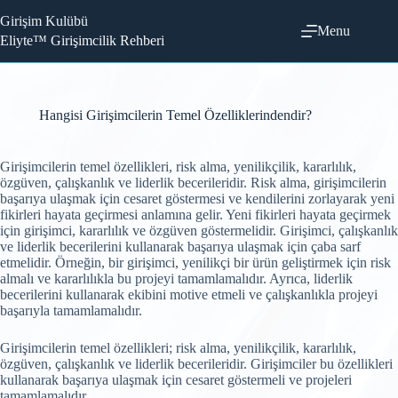
Skip
Girişim Kulübü
to
Menu
content
Eliyte™ Girişimcilik Rehberi
Hangisi Girişimcilerin Temel Özelliklerindendir?
Girişimcilerin temel özellikleri, risk alma, yenilikçilik, kararlılık,
özgüven, çalışkanlık ve liderlik becerileridir. Risk alma, girişimcilerin
başarıya ulaşmak için cesaret göstermesi ve kendilerini zorlayarak yeni
fikirleri hayata geçirmesi anlamına gelir. Yeni fikirleri hayata geçirmek
için girişimci, kararlılık ve özgüven göstermelidir. Girişimci, çalışkanlık
ve liderlik becerilerini kullanarak başarıya ulaşmak için çaba sarf
etmelidir. Örneğin, bir girişimci, yenilikçi bir ürün geliştirmek için risk
almalı ve kararlılıkla bu projeyi tamamlamalıdır. Ayrıca, liderlik
becerilerini kullanarak ekibini motive etmeli ve çalışkanlıkla projeyi
başarıyla tamamlamalıdır.
Girişimcilerin temel özellikleri; risk alma, yenilikçilik, kararlılık,
özgüven, çalışkanlık ve liderlik becerileridir. Girişimciler bu özellikleri
kullanarak başarıya ulaşmak için cesaret göstermeli ve projeleri
tamamlamalıdır.